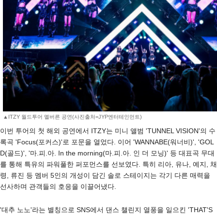
▲ITZY 월드투어 멜버른 공연(사진출처=JYP엔터테인먼트)
이번 투어의 첫 해외 공연에서 ITZY는 미니 앨범 'TUNNEL VISION'의 수
록곡 'Focus(포커스)'로 포문을 열었다. 이어 'WANNABE(워너비)', 'GOL
D(골드)', '마.피.아. In the morning(마.피.아. 인 더 모닝)' 등 대표곡 무대
를 통해 특유의 파워풀한 퍼포먼스를 선보였다. 특히 리아, 유나, 예지, 채
령, 류진 등 멤버 5인의 개성이 담긴 솔로 스테이지는 각기 다른 매력을
선사하며 관객들의 호응을 이끌어냈다.
'대추 노노'라는 별칭으로 SNS에서 댄스 챌린지 열풍을 일으킨 'THAT'S