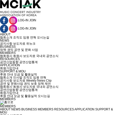
LOG-IN
JOIN
LOG-IN
JOIN
ABOUT
협회소개
조직도
임원
연혁
오시는길
NEWS
공지사항
보도자료
위뉴크
BUSINESS
정책·권익
공연 및 문화 사업
MEMBERS
협회원사
회원사 보도자료
국내외 공연소식
RESOURCES
공연산업동향
공연산업통계
APPLICATION
회원가입안내
SUPPORT & MOU
후원 안내
모금 및 활용실적
협회소개
인사말
조직도
임원
연혁
공지사항
보도자료
Weekly News Clip
공연 및 문화사업
권익 보호
정책 제언
협회원사
회원사 보도자료
국내외 공연소식
공연산업동향
공연산업통계
회원가입안내
후원 안내
모금 및 활용실적
오시는길
MEMBERS
MEMBERS
ABOUT
NEWS
BUSINESS
MEMBERS
RESOURCES
APPLICATION
SUPPORT &
MOU