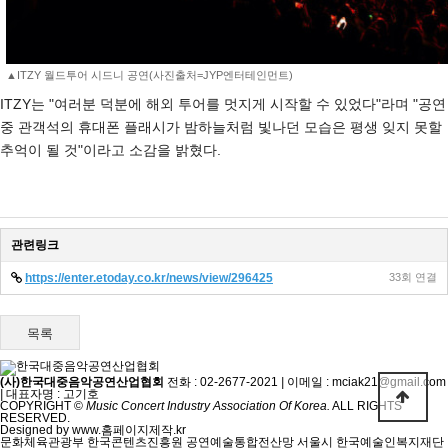
▲ITZY 월드투어 시드니 공연(사진출처=JYP엔터테인먼트)
ITZY는 "여러분 덕분에 해외 투어를 멋지게 시작할 수 있었다"라며 "공연
중 관객석의 휴대폰 플래시가 밤하늘처럼 빛나던 모습은 평생 잊지 못할
추억이 될 것"이라고 소감을 밝혔다.
관련링크
https://enter.etoday.co.kr/news/view/296425
33회 연결
목록
(사)한국대중음악공연산업협회
전화 : 02-2677-2021
|
이메일 : mciak21@gmail.com
|
대표자명 : 고기호
COPYRIGHT ©
Music Concert Industry Association Of Korea.
ALL RIGHTS
RESERVED.
Designed by www.홈페이지제작.kr
문화체육관광부
한국콘텐츠진흥원
공연예술통합전산망
서울시
한국예술인복지재단