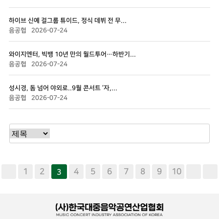
하이브 신예 걸그룹 튜이드, 정식 데뷔 전 무...
음공협
2026-07-24
와이지엔터, 빅뱅 10년 만의 월드투어…하반기...
음공협
2026-07-24
성시경, 돔 넘어 야외로..9월 콘서트 ‘자,...
음공협
2026-07-24
1
2
4
5
6
7
8
9
10
3