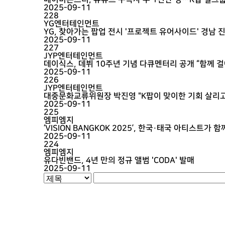
2025-09-11
228
YG엔터테인먼트
YG, 찾아가는 팝업 전시 '프로젝트 유어사이드' 경남 
2025-09-11
227
JYP엔터테인먼트
데이식스, 데뷔 10주년 기념 다큐멘터리 공개 “함께 걸
2025-09-11
226
JYP엔터테인먼트
대중문화교류위원장 박진영 "K팝이 맞이한 기회 살리고
2025-09-11
225
엠피엠지
‘VISION BANGKOK 2025’, 한국·태국 아티스트가
2025-09-11
224
엠피엠지
유다빈밴드, 4년 만의 정규 앨범 'CODA' 발매
2025-09-11