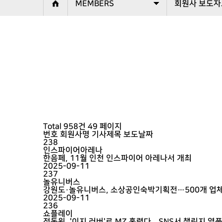
MEMBERS
회원사 보도자
Total 958건
49 페이지
번호
회원사명
기사제목
보도날짜
238
인스파이어아레나
한음페, 11월 인천 인스파이어 아레나서 개최
2025-09-11
237
놀유니버스
강원도·놀유니버스, 소상공인숙박기획전…500개 업체
2025-09-11
236
쇼플레이
정동원, '이지 러버'로 MZ 홀렸다...SNS서 챌린지 열