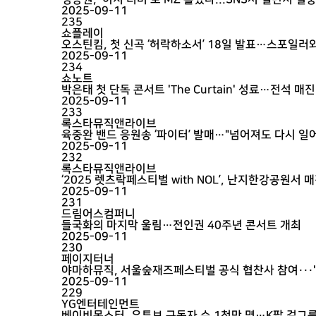
2025-09-11
235
쇼플레이
오스틴킴, 첫 신곡 ‘허락하소서’ 18일 발표…스포일러
2025-09-11
234
쇼노트
박은태 첫 단독 콘서트 'The Curtain' 성료…전석 매
2025-09-11
233
록스타뮤직앤라이브
육중완 밴드 응원송 ‘파이터’ 발매…"넘어져도 다시 일
2025-09-11
232
록스타뮤직앤라이브
‘2025 렛츠락페스티벌 with NOL’, 난지한강공원서
2025-09-11
231
드림어스컴퍼니
들국화의 마지막 울림…전인권 40주년 콘서트 개최
2025-09-11
230
페이지터너
야마하뮤직, 서울숲재즈페스티벌 공식 협찬사 참여···'C
2025-09-11
229
YG엔터테인먼트
베이비몬스터, 유튜브 구독자 수 1천만 명…K팝 걸그