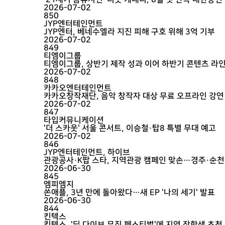
2026-07-02
850
JYP엔터테인먼트
JYP엔터, 베네수엘라 지진 피해 구호 위해 3억 기부
2026-07-02
849
티엠이그룹
티엠이그룹, 상반기 제작 성과 이어 하반기 콘텐츠 라
2026-07-02
848
카카오엔터테인먼트
카카오창작재단, 음악 창작자 대상 무료 오프라인 강연
2026-07-02
847
타입커뮤니케이션
'더 스카웃' 서울 콘서트, 이승철·탑8 특별 무대 예고
2026-07-02
846
JYP엔터테인먼트, 하이브
관광공사·K팝 스타, 지역관광 캠페인 맞손…경주·순천
2026-06-30
845
엠피엠지
쏜애플, 3년 만에 돌아왔다…새 EP '나의 세기' 발표
2026-06-30
844
킨텍스
킨텍스, '딥 다이브 뮤직 페스티벌'에 지역 장학생 초청