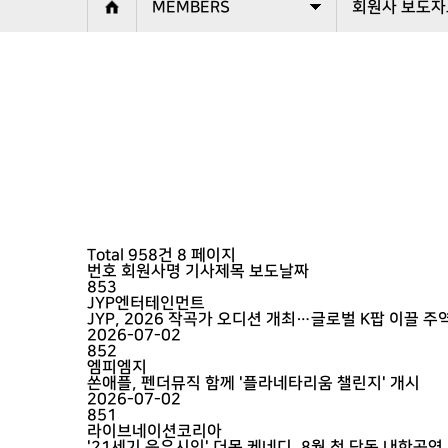
MEMBERS
회원사 보도자
Total 958건
8 페이지
번호
회원사명
기사제목
보도날짜
853
JYP엔터테인먼트
JYP, 2026 작곡가 오디션 개최…글로벌 K팝 이끌 주
2026-07-02
852
엠피엠지
쏜애플, 펜더뮤직 함께 '플라네타리움 챌린지' 개시
2026-07-02
851
라이브네이션코리아
'21세기 음유시인' 더못 케네디, 8월 첫 단독 내한공연