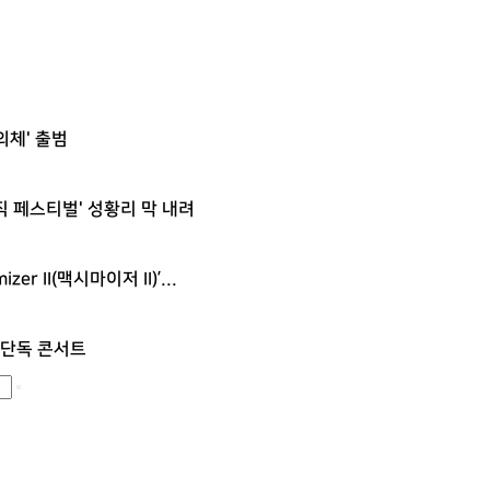
체' 출범
직 페스티벌' 성황리 막 내려
r II(맥시마이저 II)’...
한 단독 콘서트