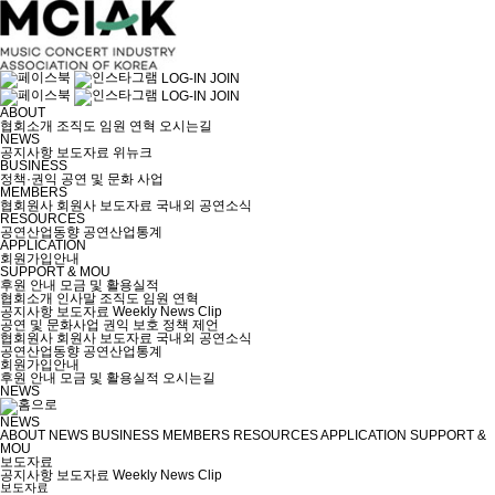
LOG-IN
JOIN
LOG-IN
JOIN
ABOUT
협회소개
조직도
임원
연혁
오시는길
NEWS
공지사항
보도자료
위뉴크
BUSINESS
정책·권익
공연 및 문화 사업
MEMBERS
협회원사
회원사 보도자료
국내외 공연소식
RESOURCES
공연산업동향
공연산업통계
APPLICATION
회원가입안내
SUPPORT & MOU
후원 안내
모금 및 활용실적
협회소개
인사말
조직도
임원
연혁
공지사항
보도자료
Weekly News Clip
공연 및 문화사업
권익 보호
정책 제언
협회원사
회원사 보도자료
국내외 공연소식
공연산업동향
공연산업통계
회원가입안내
후원 안내
모금 및 활용실적
오시는길
NEWS
NEWS
ABOUT
NEWS
BUSINESS
MEMBERS
RESOURCES
APPLICATION
SUPPORT &
MOU
보도자료
공지사항
보도자료
Weekly News Clip
보도자료