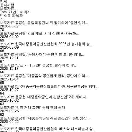
전체
공지사항
보도자료
Total 71건
1 페이지
번호
제목
날짜
71
보도자료
음공협, 올림픽공원 시위 장기화에 "공연 업계...
2026-06-17
70
보도자료
음공협 ‘암표 제로’ 시대 선언! AI·자동화...
2026-04-02
69
보도자료
한국대중음악공연산업협회 2026년 정기총회 성...
2026-03-09
68
보도자료
음공협, ‘음원사재기·공연 암표 모니터링’ 8...
2025-12-11
67
보도자료
“암표 거래 그만!” 음공협, 릴레이 캠페인 ...
2025-11-18
66
보도자료
음공협 “대중음악 공연업계 권리, 공단이 수익...
2025-11-04
65
보도자료
한국대중음악공연산업협회 “국민체육진흥공단 행태...
2025-10-27
64
보도자료
음공협 ‘대중음악공연과 관광산업’ 2차 세미나...
2025-10-02
63
보도자료
“암표 거래 그만!” 공익 영상 공개
2025-09-25
62
보도자료
음공협, ‘대중음악공연과 관광산업의 동반성장’...
2025-09-22
61
보도자료
한국대중음악공연산업협회, 레츠락 페스티벌서 암...